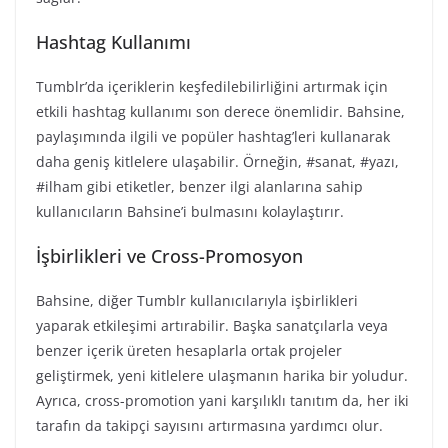
Hashtag Kullanımı
Tumblr’da içeriklerin keşfedilebilirliğini artırmak için
etkili hashtag kullanımı son derece önemlidir. Bahsine,
paylaşımında ilgili ve popüler hashtag’leri kullanarak
daha geniş kitlelere ulaşabilir. Örneğin, #sanat, #yazı,
#ilham gibi etiketler, benzer ilgi alanlarına sahip
kullanıcıların Bahsine’i bulmasını kolaylaştırır.
İşbirlikleri ve Cross-Promosyon
Bahsine, diğer Tumblr kullanıcılarıyla işbirlikleri
yaparak etkileşimi artırabilir. Başka sanatçılarla veya
benzer içerik üreten hesaplarla ortak projeler
geliştirmek, yeni kitlelere ulaşmanın harika bir yoludur.
Ayrıca, cross-promotion yani karşılıklı tanıtım da, her iki
tarafın da takipçi sayısını artırmasına yardımcı olur.