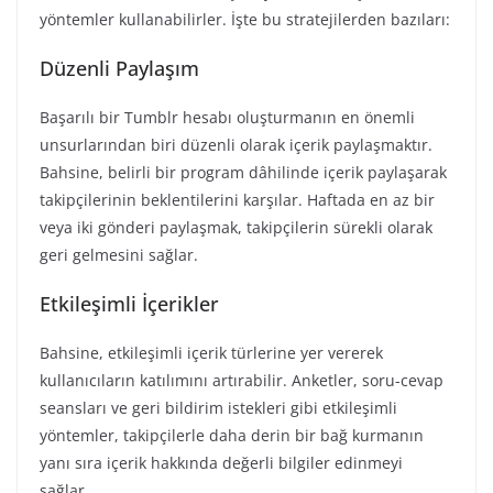
yöntemler kullanabilirler. İşte bu stratejilerden bazıları:
Düzenli Paylaşım
Başarılı bir Tumblr hesabı oluşturmanın en önemli
unsurlarından biri düzenli olarak içerik paylaşmaktır.
Bahsine, belirli bir program dâhilinde içerik paylaşarak
takipçilerinin beklentilerini karşılar. Haftada en az bir
veya iki gönderi paylaşmak, takipçilerin sürekli olarak
geri gelmesini sağlar.
Etkileşimli İçerikler
Bahsine, etkileşimli içerik türlerine yer vererek
kullanıcıların katılımını artırabilir. Anketler, soru-cevap
seansları ve geri bildirim istekleri gibi etkileşimli
yöntemler, takipçilerle daha derin bir bağ kurmanın
yanı sıra içerik hakkında değerli bilgiler edinmeyi
sağlar.