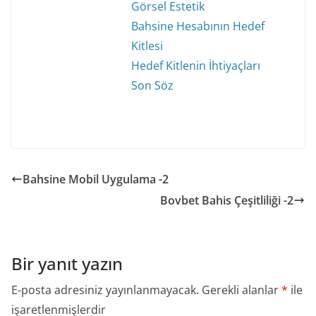
Görsel Estetik
Bahsine Hesabının Hedef
Kitlesi
Hedef Kitlenin İhtiyaçları
Son Söz
Bahsine Mobil Uygulama -2
Bovbet Bahis Çeşitliliği -2
Bir yanıt yazın
E-posta adresiniz yayınlanmayacak.
Gerekli alanlar
*
ile
işaretlenmişlerdir