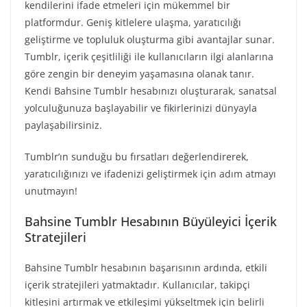
kendilerini ifade etmeleri için mükemmel bir
platformdur. Geniş kitlelere ulaşma, yaratıcılığı
geliştirme ve topluluk oluşturma gibi avantajlar sunar.
Tumblr, içerik çeşitliliği ile kullanıcıların ilgi alanlarına
göre zengin bir deneyim yaşamasına olanak tanır.
Kendi Bahsine Tumblr hesabınızı oluşturarak, sanatsal
yolculuğunuza başlayabilir ve fikirlerinizi dünyayla
paylaşabilirsiniz.
Tumblr’ın sunduğu bu fırsatları değerlendirerek,
yaratıcılığınızı ve ifadenizi geliştirmek için adım atmayı
unutmayın!
Bahsine Tumblr Hesabının Büyüleyici İçerik
Stratejileri
Bahsine Tumblr hesabının başarısının ardında, etkili
içerik stratejileri yatmaktadır. Kullanıcılar, takipçi
kitlesini artırmak ve etkileşimi yükseltmek için belirli