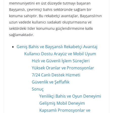
memnuniyetini en üst düzeyde tutmayı başaran
Bayşanslı, çevrimiçi bahis sektöründe sağlam bir
konuma sahiptir. Bu rekabetçi avantajlar, Bayşanslı’nın
uzun vadede kullanıcı sadakati oluşturmasına ve
sektördeki lider konumunu güçlendirmesine katkı
sağlamaktadır.
Geniş Bahis ve Bayşanslı Rekabetçi Avantaj
Kullanıcı Dostu Arayüz ve Mobil Uyum
Hızlı ve Güvenli İşlem Süreçleri
Yüksek Oranlar ve Promosyonlar
7/24 Canlı Destek Hizmeti
Güvenlik ve Şeffaflık
Sonuç
Yenilikçi Bahis ve Oyun Deneyimi
Gelişmiş Mobil Deneyim
Kapsamlı Promosyonlar ve