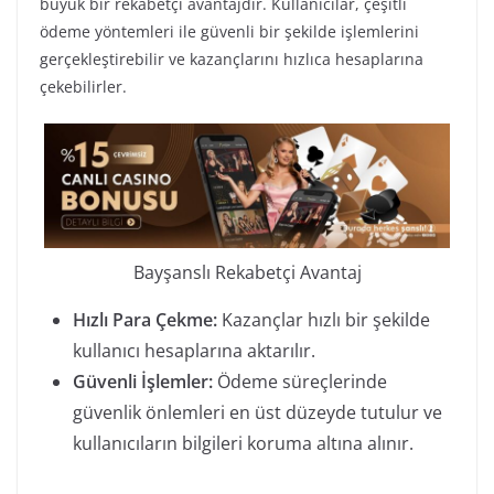
büyük bir rekabetçi avantajdır. Kullanıcılar, çeşitli
ödeme yöntemleri ile güvenli bir şekilde işlemlerini
gerçekleştirebilir ve kazançlarını hızlıca hesaplarına
çekebilirler.
Bayşanslı Rekabetçi Avantaj
Hızlı Para Çekme:
Kazançlar hızlı bir şekilde
kullanıcı hesaplarına aktarılır.
Güvenli İşlemler:
Ödeme süreçlerinde
güvenlik önlemleri en üst düzeyde tutulur ve
kullanıcıların bilgileri koruma altına alınır.