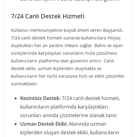
7/24 Canlı Destek Hizmeti
Kullanıcı memnuniyetine büyük önem veren Bayşanslı,
7/24 canlı destek hizmeti sunarak kullanıcılara ihtiyaç
duydukları her an yardım imkanı sağlar. Bahis ve oyun
süreçlerinde karşılaşılan sorunların hızla çözülmesi,
kullanıcıların platforma olan güvenini artırır. Canlı
destek ekibi, uzman kişilerden oluşmakta ve
kullanıcıların her türlü sorusuna hızlı ve etkili çözümler
sunmaktadır.
Kesintisiz Destek:
7/24 canlı destek hizmeti,
kullanıcıların platformda karşılaştıkları
sorunları anında çözmelerine olanak tanır.
Uzman Destek Ekibi:
Alanında uzman
kişilerden oluşan destek ekibi, kullanıcıların