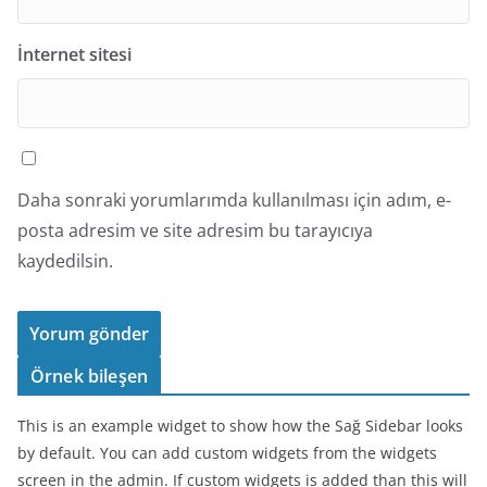
İnternet sitesi
Daha sonraki yorumlarımda kullanılması için adım, e-
posta adresim ve site adresim bu tarayıcıya
kaydedilsin.
Örnek bileşen
This is an example widget to show how the Sağ Sidebar looks
by default. You can add custom widgets from the widgets
screen in the admin. If custom widgets is added than this will