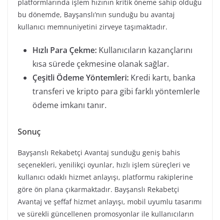
platformlarında işlem hızının kritik öneme sahip olduğu
bu dönemde, Bayşanslı’nın sunduğu bu avantaj
kullanıcı memnuniyetini zirveye taşımaktadır.
Hızlı Para Çekme:
Kullanıcıların kazançlarını
kısa sürede çekmesine olanak sağlar.
Çeşitli Ödeme Yöntemleri:
Kredi kartı, banka
transferi ve kripto para gibi farklı yöntemlerle
ödeme imkanı tanır.
Sonuç
Bayşanslı Rekabetçi Avantaj sunduğu geniş bahis
seçenekleri, yenilikçi oyunlar, hızlı işlem süreçleri ve
kullanıcı odaklı hizmet anlayışı, platformu rakiplerine
göre ön plana çıkarmaktadır. Bayşanslı Rekabetçi
Avantaj ve şeffaf hizmet anlayışı, mobil uyumlu tasarımı
ve sürekli güncellenen promosyonlar ile kullanıcıların