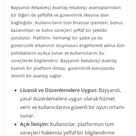
Bayşanslı Rekabetçi Avantaj rekabetçi avantajlarından
bir diğeri de şeffaflık ve güvenilirlik ilkesine olan
bağlılığıdır. Kullanıcıların tüm finansal işlemleri, bonus
kazanımları ve bahis süreçleri şeffaf bir şekilde
yürütülür. Platform, herhangi bir şaibe ya da
güvensizlik ortamının oluşmasını engellemek adına tüm
politikalarını açıkça sunar ve kullanıcılarını bu
süreçlerde bilgilendirir. Bayşanslı Rekabetçi Avantaj
lisanslı bir platform olması, güvenilirlik konusunda
önemli bir avantaj sağlar.
Lisanslı ve Düzenlemelere Uygun:
Bayşanslı,
yasal düzenlemelere uygun olarak hizmet
verir ve kullanıcılarına güvenli bir oyun ortamı
sunar.
Açık İletişim:
Kullanıcılar, platformun tüm
süreçleri hakkında şeffaf bir bilgilendirme