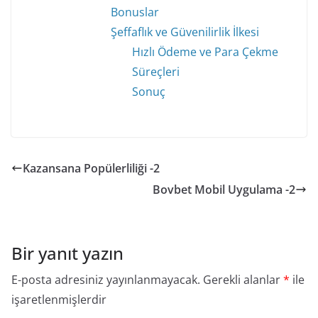
Bonuslar
Şeffaflık ve Güvenilirlik İlkesi
Hızlı Ödeme ve Para Çekme
Süreçleri
Sonuç
Kazansana Popülerliliği -2
Bovbet Mobil Uygulama -2
Bir yanıt yazın
E-posta adresiniz yayınlanmayacak.
Gerekli alanlar
*
ile
işaretlenmişlerdir