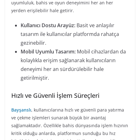
uyumluluk, bahis ve oyun deneyimini her an her
yerden erişilebilir hale getirir.
Kullanıcı Dostu Arayüz:
Basit ve anlaşılır
tasarım ile kullanıcılar platformda rahatça
gezinebilir.
Mobil Uyumlu Tasarım:
Mobil cihazlardan da
kolaylıkla erişim sağlanarak kullanıcıların
deneyimi her an sürdürülebilir hale
getirilmiştir.
Hızlı ve Güvenli İşlem Süreçleri
Bayşanslı
, kullanıcılarına hızlı ve güvenli para yatırma
ve çekme işlemleri sunarak büyük bir avantaj
sağlamaktadır. Özellikle bahis dünyasında işlem hızının
kritik olduğu anlarda, platformun sunduğu bu hız