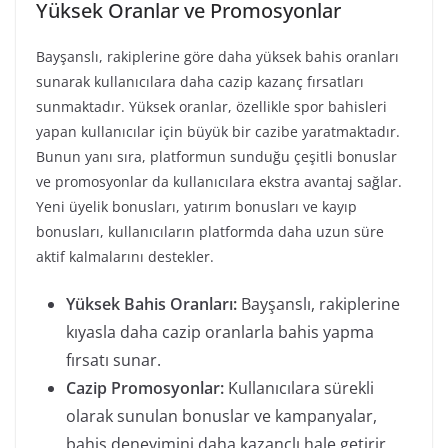
Yüksek Oranlar ve Promosyonlar
Bayşanslı, rakiplerine göre daha yüksek bahis oranları
sunarak kullanıcılara daha cazip kazanç fırsatları
sunmaktadır. Yüksek oranlar, özellikle spor bahisleri
yapan kullanıcılar için büyük bir cazibe yaratmaktadır.
Bunun yanı sıra, platformun sunduğu çeşitli bonuslar
ve promosyonlar da kullanıcılara ekstra avantaj sağlar.
Yeni üyelik bonusları, yatırım bonusları ve kayıp
bonusları, kullanıcıların platformda daha uzun süre
aktif kalmalarını destekler.
Yüksek Bahis Oranları:
Bayşanslı, rakiplerine
kıyasla daha cazip oranlarla bahis yapma
fırsatı sunar.
Cazip Promosyonlar:
Kullanıcılara sürekli
olarak sunulan bonuslar ve kampanyalar,
bahis deneyimini daha kazançlı hale getirir.