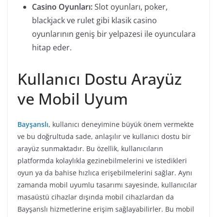
Casino Oyunları:
Slot oyunları, poker,
blackjack ve rulet gibi klasik casino
oyunlarının geniş bir yelpazesi ile oyunculara
hitap eder.
Kullanıcı Dostu Arayüz
ve Mobil Uyum
Bayşanslı
, kullanıcı deneyimine büyük önem vermekte
ve bu doğrultuda sade, anlaşılır ve kullanıcı dostu bir
arayüz sunmaktadır. Bu özellik, kullanıcıların
platformda kolaylıkla gezinebilmelerini ve istedikleri
oyun ya da bahise hızlıca erişebilmelerini sağlar. Aynı
zamanda mobil uyumlu tasarımı sayesinde, kullanıcılar
masaüstü cihazlar dışında mobil cihazlardan da
Bayşanslı hizmetlerine erişim sağlayabilirler. Bu mobil