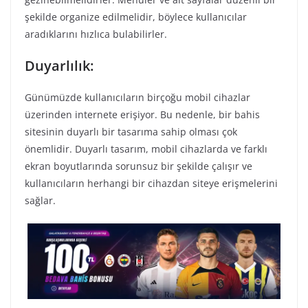
şekilde organize edilmelidir, böylece kullanıcılar
aradıklarını hızlıca bulabilirler.
Duyarlılık:
Günümüzde kullanıcıların birçoğu mobil cihazlar
üzerinden internete erişiyor. Bu nedenle, bir bahis
sitesinin duyarlı bir tasarıma sahip olması çok
önemlidir. Duyarlı tasarım, mobil cihazlarda ve farklı
ekran boyutlarında sorunsuz bir şekilde çalışır ve
kullanıcıların herhangi bir cihazdan siteye erişmelerini
sağlar.