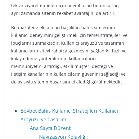
tekrar ziyaret etmeleri için önemli olan bu unsurlar,
aynı zamanda sitenin rekabet avantajını da artırır.
Bu makalede ele alınan başlıklar, bahis sitelerinin
kullanıcı deneyimini geliştirmek için temel stratejileri ve
ipuçlarını sunmaktadır. Kullanıcı arayüzü ve tasarımın
kullanıcıların siteyi rahatça gezmesini sağladığı, hızlı ve
kolay ödeme yöntemlerinin kullanıcıların
memnuniyetini artırdığı, etkili müşteri desteği ve
iletişim kanallarının kullanıcıların güvenini sağladığı ve
dolayısıyla sitenin başarısını etkilediği görülmektedir.
Bovbet Bahis Kullanıcı Stratejileri Kullanıcı
Arayüzü ve Tasarım:
Ana Sayfa Düzeni:
Navigasyon Kolaylığı: