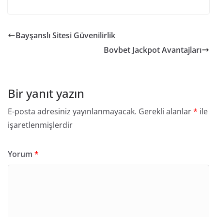
Bayşanslı Sitesi Güvenilirlik
Bovbet Jackpot Avantajları
Bir yanıt yazın
E-posta adresiniz yayınlanmayacak.
Gerekli alanlar
*
ile
işaretlenmişlerdir
Yorum
*