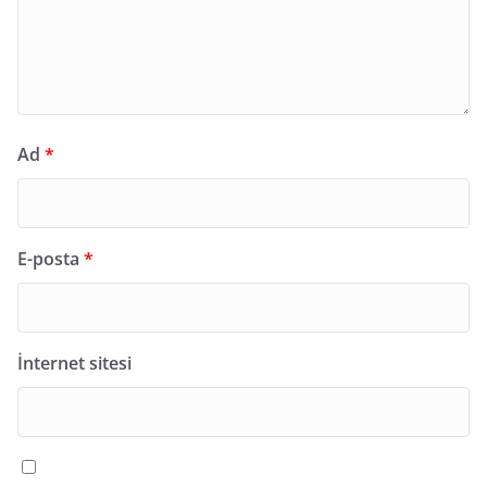
Ad
*
E-posta
*
İnternet sitesi