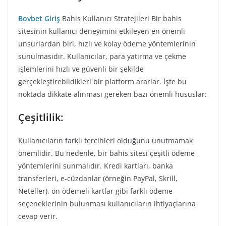
Bovbet Giriş
Bahis Kullanıcı Stratejileri Bir bahis
sitesinin kullanıcı deneyimini etkileyen en önemli
unsurlardan biri, hızlı ve kolay ödeme yöntemlerinin
sunulmasıdır. Kullanıcılar, para yatırma ve çekme
işlemlerini hızlı ve güvenli bir şekilde
gerçekleştirebildikleri bir platform ararlar. İşte bu
noktada dikkate alınması gereken bazı önemli hususlar:
Çeşitlilik:
Kullanıcıların farklı tercihleri olduğunu unutmamak
önemlidir. Bu nedenle, bir bahis sitesi çeşitli ödeme
yöntemlerini sunmalıdır. Kredi kartları, banka
transferleri, e-cüzdanlar (örneğin PayPal, Skrill,
Neteller), ön ödemeli kartlar gibi farklı ödeme
seçeneklerinin bulunması kullanıcıların ihtiyaçlarına
cevap verir.