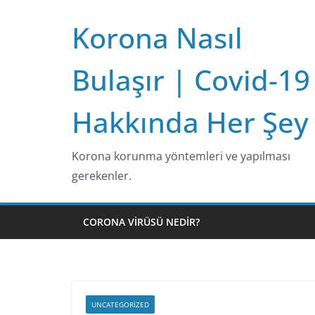
Skip
Korona Nasıl
to
content
Bulaşır | Covid-19
Hakkında Her Şey
Korona korunma yöntemleri ve yapılması
gerekenler.
CORONA VIRÜSÜ NEDIR?
UNCATEGORIZED