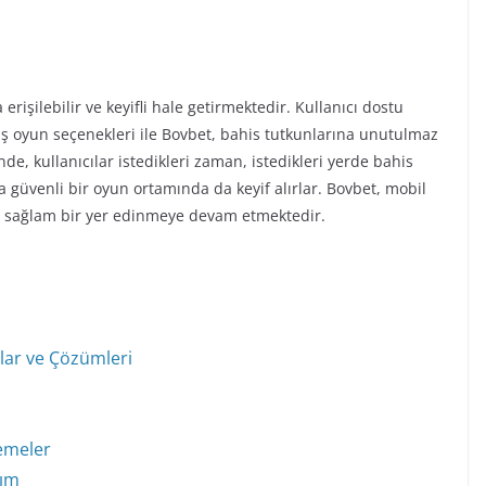
rişilebilir ve keyifli hale getirmektedir. Kullanıcı dostu
niş oyun seçenekleri ile Bovbet, bahis tutkunlarına unutulmaz
e, kullanıcılar istedikleri zaman, istedikleri yerde bahis
üvenli bir oyun ortamında da keyif alırlar. Bovbet, mobil
ne sağlam bir yer edinmeye devam etmektedir.
nlar ve Çözümleri
lemeler
rım