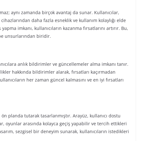
almaz; aynı zamanda birçok avantaj da sunar. Kullanıcılar,
 cihazlarından daha fazla esneklik ve kullanım kolaylığı elde
 yapma imkanı, kullanıcıların kazanma fırsatlarını artırır. Bu,
e unsurlarından biridir.
anıcılara anlık bildirimler ve güncellemeler alma imkanı tanır.
likler hakkında bildirimler alarak, fırsatları kaçırmadan
kullanıcıların her zaman güncel kalmasını ve en iyi fırsatları
 ön planda tutarak tasarlanmıştır. Arayüz, kullanıcı dostu
r, oyunlar arasında kolayca geçiş yapabilir ve tercih ettikleri
asarım, sezgisel bir deneyim sunarak, kullanıcıların istedikleri