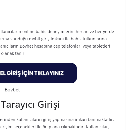
lanıcıların online bahis deneyimlerini her an ve her yerde
arına sunduğu mobil giriş imkanı ile bahis tutkunlarına
lanıcıların Bovbet hesabına cep telefonları veya tabletleri
 olanak tanır.
Bovbet
Tarayıcı Girişi
rinden kullanıcıların giriş yapmasına imkan tanımaktadır.
erişim seçenekleri ile ön plana çıkmaktadır. Kullanıcılar,