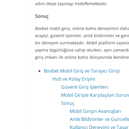
adım öteye taşımayı hedeflemektedir.
Sonuç
Bovbet mobil giriş, online bahis deneyimini daha e
arayüz, güvenli işlemler, anlık bildirimler ve ge
bir deneyim sunmaktadır. Mobil platform sayesind
yapma özgürlüğüne sahip olurken, aynı zamanda g
giriş imkanı ile online bahis dünyasında kendi
Bovbet Mobil Giriş ve Tarayıcı Girişi
Hızlı ve Kolay Erişim
Güvenli Giriş İşlemleri
Mobil Girişte Karşılaşılan Soru
Sonuç
Mobil Girişin Avantajları
Anlık Bildirimler ve Güncel
Kullanıcı Deneyimi ve Tasa