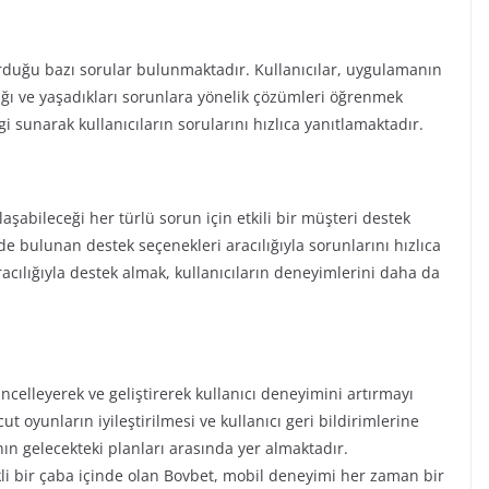
a sorduğu bazı sorular bulunmaktadır. Kullanıcılar, uygulamanın
acağı ve yaşadıkları sorunlara yönelik çözümleri öğrenmek
i sunarak kullanıcıların sorularını hızlıca yanıtlamaktadır.
laşabileceği her türlü sorun için etkili bir müşteri destek
e bulunan destek seçenekleri aracılığıyla sorunlarını hızlıca
racılığıyla destek almak, kullanıcıların deneyimlerini daha da
celleyerek ve geliştirerek kullanıcı deneyimini artırmayı
 oyunların iyileştirilmesi ve kullanıcı geri bildirimlerine
ın gelecekteki planları arasında yer almaktadır.
ekli bir çaba içinde olan Bovbet, mobil deneyimi her zaman bir