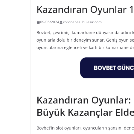
Kazandıran Oyunlar 
09/05/2024
koronanasilbulasir.com
Bovbet, çevrimiçi kumarhane dünyasında adını k
oyunlarla dolu bir deneyim sunar. Geniş oyun se
oyuncularına eğlenceli ve karlı bir kumarhane de
Kazandıran Oyunlar: 
Büyük Kazançlar Elde
Bovbet’in slot oyunları, oyuncuların şansını dene