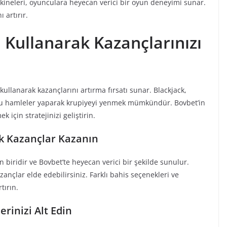
akineleri, oyunculara heyecan verici bir oyun deneyimi sunar.
 artırır.
i Kullanarak Kazançlarınızı
kullanarak kazançlarını artırma fırsatı sunar. Blackjack,
oğru hamleler yaparak krupiyeyi yenmek mümkündür. Bovbet’in
için stratejinizi geliştirin.
k Kazançlar Kazanın
biridir ve Bovbet’te heyecan verici bir şekilde sunulur.
nçlar elde edebilirsiniz. Farklı bahis seçenekleri ve
tırın.
erinizi Alt Edin