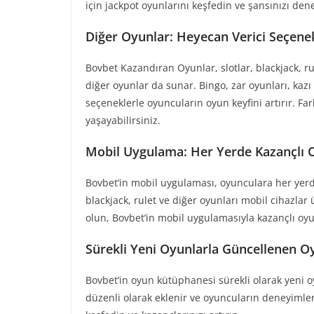
için jackpot oyunlarını keşfedin ve şansınızı den
Diğer Oyunlar: Heyecan Verici Seçene
Bovbet Kazandıran Oyunlar, slotlar, blackjack, rule
diğer oyunlar da sunar. Bingo, zar oyunları, kazı 
seçeneklerle oyuncuların oyun keyfini artırır. Fa
yaşayabilirsiniz.
Mobil Uygulama: Her Yerde Kazançlı
Bovbet’in mobil uygulaması, oyunculara her yerd
blackjack, rulet ve diğer oyunları mobil cihazlar
olun, Bovbet’in mobil uygulamasıyla kazançlı oyu
Sürekli Yeni Oyunlarla Güncellenen 
Bovbet’in oyun kütüphanesi sürekli olarak yeni oy
düzenli olarak eklenir ve oyuncuların deneyimleri