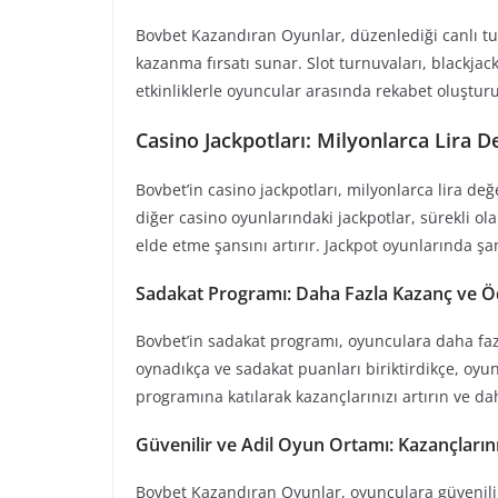
Bovbet Kazandıran Oyunlar, düzenlediği canlı tu
kazanma fırsatı sunar. Slot turnuvaları, blackjack 
etkinliklerle oyuncular arasında rekabet oluştur
Casino Jackpotları: Milyonlarca Lira 
Bovbet’in casino jackpotları, milyonlarca lira de
diğer casino oyunlarındaki jackpotlar, sürekli o
elde etme şansını artırır. Jackpot oyunlarında ş
Sadakat Programı: Daha Fazla Kazanç ve Ödü
Bovbet’in sadakat programı, oyunculara daha fazl
oynadıkça ve sadakat puanları biriktirdikçe, oyu
programına katılarak kazançlarınızı artırın ve da
Güvenilir ve Adil Oyun Ortamı: Kazançlarını
Bovbet Kazandıran Oyunlar, oyunculara güvenilir 