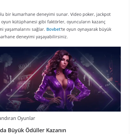
olu bir kumarhane deneyimi sunar. Video poker, jackpot
 oyun kütüphanesi gibi faktörler, oyuncuların kazanç
imi yaşamalarını sağlar.
Bovbet
‘te oyun oynayarak büyük
marhane deneyimi yaşayabilirsiniz.
andıran Oyunlar
mda Büyük Ödüller Kazanın