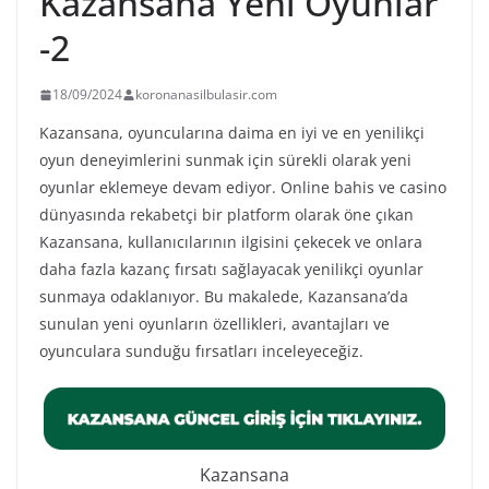
Kazansana Yeni Oyunlar
-2
18/09/2024
koronanasilbulasir.com
Kazansana, oyuncularına daima en iyi ve en yenilikçi
oyun deneyimlerini sunmak için sürekli olarak yeni
oyunlar eklemeye devam ediyor. Online bahis ve casino
dünyasında rekabetçi bir platform olarak öne çıkan
Kazansana, kullanıcılarının ilgisini çekecek ve onlara
daha fazla kazanç fırsatı sağlayacak yenilikçi oyunlar
sunmaya odaklanıyor. Bu makalede, Kazansana’da
sunulan yeni oyunların özellikleri, avantajları ve
oyunculara sunduğu fırsatları inceleyeceğiz.
Kazansana