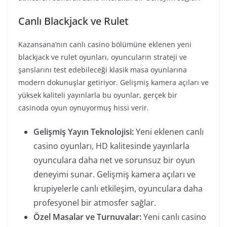
Canlı Blackjack ve Rulet
Kazansana’nın canlı casino bölümüne eklenen yeni
blackjack ve rulet oyunları, oyuncuların strateji ve
şanslarını test edebileceği klasik masa oyunlarına
modern dokunuşlar getiriyor. Gelişmiş kamera açıları ve
yüksek kaliteli yayınlarla bu oyunlar, gerçek bir
casinoda oyun oynuyormuş hissi verir.
Gelişmiş Yayın Teknolojisi:
Yeni eklenen canlı
casino oyunları, HD kalitesinde yayınlarla
oyunculara daha net ve sorunsuz bir oyun
deneyimi sunar. Gelişmiş kamera açıları ve
krupiyelerle canlı etkileşim, oyunculara daha
profesyonel bir atmosfer sağlar.
Özel Masalar ve Turnuvalar:
Yeni canlı casino