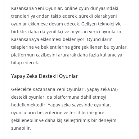
Kazansana Yeni Oyunlar, online oyun dünyasındaki
trendleri yakından takip ederek, sürekli olarak yeni
oyunlar eklemeye devam edecek. Gelişen teknolojiyle
birlikte, daha da yenilikçi ve heyecan verici oyunların
Kazansana’ya eklenmesi bekleniyor. Oyuncuların
taleplerine ve beklentilerine göre şekillenen bu oyunlar,
platformun cazibesini artırarak daha fazla kullanıcıya
hitap edecek.
Yapay Zeka Destekli Oyunlar
Gelecekte Kazansana Yeni Oyunlar , yapay zeka (AI)
destekli oyunları da platformuna dahil etmeyi
hedeflemektedir. Yapay zeka sayesinde oyunlar,
oyuncuların becerilerine ve tercihlerine göre
şekillenebilir ve daha kişiselleştirilmiş bir deneyim
sunabilir.