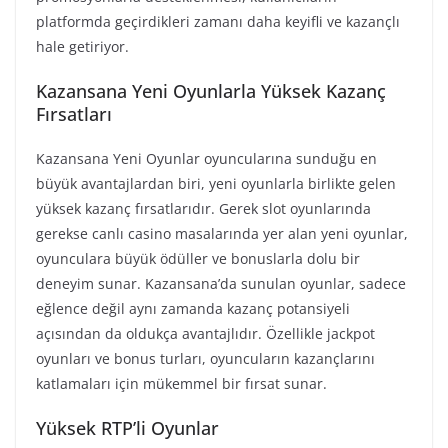
platformda geçirdikleri zamanı daha keyifli ve kazançlı
hale getiriyor.
Kazansana Yeni Oyunlarla Yüksek Kazanç
Fırsatları
Kazansana Yeni Oyunlar oyuncularına sunduğu en
büyük avantajlardan biri, yeni oyunlarla birlikte gelen
yüksek kazanç fırsatlarıdır. Gerek slot oyunlarında
gerekse canlı casino masalarında yer alan yeni oyunlar,
oyunculara büyük ödüller ve bonuslarla dolu bir
deneyim sunar. Kazansana’da sunulan oyunlar, sadece
eğlence değil aynı zamanda kazanç potansiyeli
açısından da oldukça avantajlıdır. Özellikle jackpot
oyunları ve bonus turları, oyuncuların kazançlarını
katlamaları için mükemmel bir fırsat sunar.
Yüksek RTP’li Oyunlar