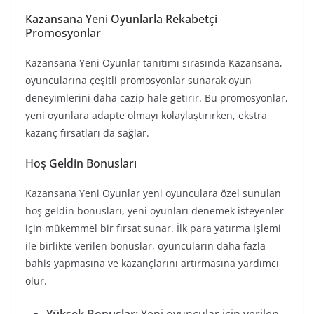
Kazansana Yeni Oyunlarla Rekabetçi
Promosyonlar
Kazansana Yeni Oyunlar tanıtımı sırasında Kazansana,
oyuncularına çeşitli promosyonlar sunarak oyun
deneyimlerini daha cazip hale getirir. Bu promosyonlar,
yeni oyunlara adapte olmayı kolaylaştırırken, ekstra
kazanç fırsatları da sağlar.
Hoş Geldin Bonusları
Kazansana Yeni Oyunlar yeni oyunculara özel sunulan
hoş geldin bonusları, yeni oyunları denemek isteyenler
için mükemmel bir fırsat sunar. İlk para yatırma işlemi
ile birlikte verilen bonuslar, oyuncuların daha fazla
bahis yapmasına ve kazançlarını artırmasına yardımcı
olur.