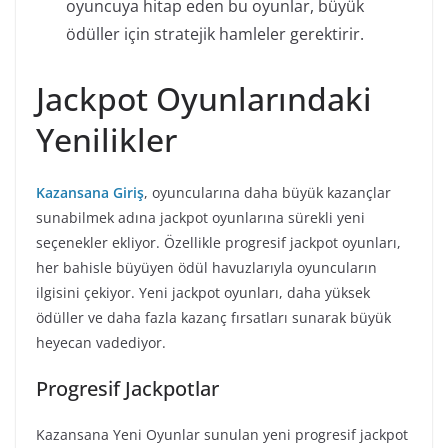
oyuncuya hitap eden bu oyunlar, büyük
ödüller için stratejik hamleler gerektirir.
Jackpot Oyunlarındaki
Yenilikler
Kazansana Giriş
, oyuncularına daha büyük kazançlar
sunabilmek adına jackpot oyunlarına sürekli yeni
seçenekler ekliyor. Özellikle progresif jackpot oyunları,
her bahisle büyüyen ödül havuzlarıyla oyuncuların
ilgisini çekiyor. Yeni jackpot oyunları, daha yüksek
ödüller ve daha fazla kazanç fırsatları sunarak büyük
heyecan vadediyor.
Progresif Jackpotlar
Kazansana Yeni Oyunlar sunulan yeni progresif jackpot