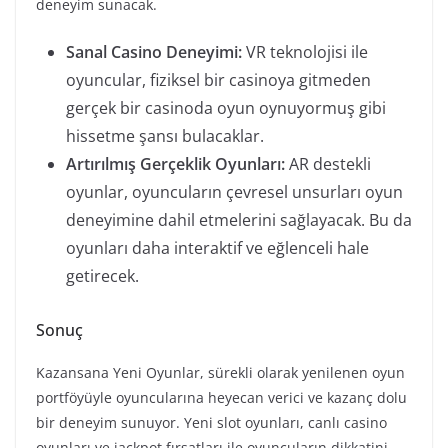
deneyim sunacak.
Sanal Casino Deneyimi:
VR teknolojisi ile
oyuncular, fiziksel bir casinoya gitmeden
gerçek bir casinoda oyun oynuyormuş gibi
hissetme şansı bulacaklar.
Artırılmış Gerçeklik Oyunları:
AR destekli
oyunlar, oyuncuların çevresel unsurları oyun
deneyimine dahil etmelerini sağlayacak. Bu da
oyunları daha interaktif ve eğlenceli hale
getirecek.
Sonuç
Kazansana Yeni Oyunlar, sürekli olarak yenilenen oyun
portföyüyle oyuncularına heyecan verici ve kazanç dolu
bir deneyim sunuyor. Yeni slot oyunları, canlı casino
oyunları ve jackpot fırsatları ile oyuncuların dikkatini