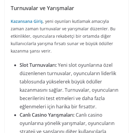
Turnuvalar ve Yarışmalar
Kazansana Giriş
, yeni oyunları kutlamak amacıyla
zaman zaman turnuvalar ve yarışmalar düzenler. Bu
etkinlikler, oyunculara rekabetçi bir ortamda diğer
kullanıcılarla yarışma fırsatı sunar ve büyük ödüller
kazanma şansı verir.
Slot Turnuvaları:
Yeni slot oyunlarına özel
düzenlenen turnuvalar, oyuncuların liderlik
tablosunda yükselerek büyük ödüller
kazanmasını sağlar. Turnuvalar, oyuncuların
becerilerini test etmeleri ve daha fazla
eğlenmeleri için harika bir fırsattır.
Canlı Casino Yarışmaları:
Canlı casino
oyunlarına yönelik yarışmalar, oyuncuların
strateji ve şanslarını diğer kullanıcılarla