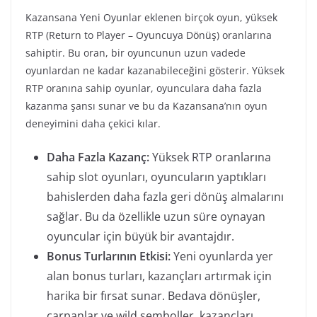
Kazansana Yeni Oyunlar eklenen birçok oyun, yüksek
RTP (Return to Player – Oyuncuya Dönüş) oranlarına
sahiptir. Bu oran, bir oyuncunun uzun vadede
oyunlardan ne kadar kazanabileceğini gösterir. Yüksek
RTP oranına sahip oyunlar, oyunculara daha fazla
kazanma şansı sunar ve bu da Kazansana’nın oyun
deneyimini daha çekici kılar.
Daha Fazla Kazanç:
Yüksek RTP oranlarına
sahip slot oyunları, oyuncuların yaptıkları
bahislerden daha fazla geri dönüş almalarını
sağlar. Bu da özellikle uzun süre oynayan
oyuncular için büyük bir avantajdır.
Bonus Turlarının Etkisi:
Yeni oyunlarda yer
alan bonus turları, kazançları artırmak için
harika bir fırsat sunar. Bedava dönüşler,
çarpanlar ve wild semboller, kazançları