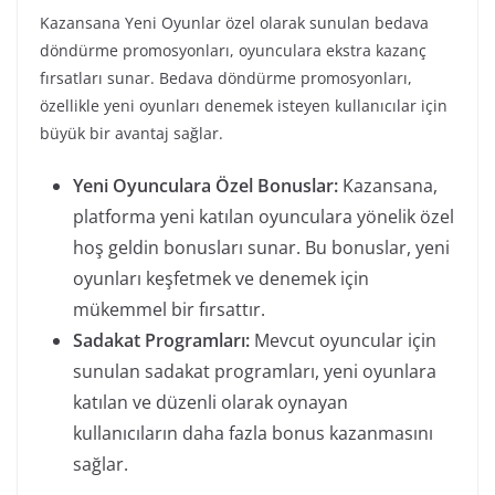
Kazansana Yeni Oyunlar özel olarak sunulan bedava
döndürme promosyonları, oyunculara ekstra kazanç
fırsatları sunar. Bedava döndürme promosyonları,
özellikle yeni oyunları denemek isteyen kullanıcılar için
büyük bir avantaj sağlar.
Yeni Oyunculara Özel Bonuslar:
Kazansana,
platforma yeni katılan oyunculara yönelik özel
hoş geldin bonusları sunar. Bu bonuslar, yeni
oyunları keşfetmek ve denemek için
mükemmel bir fırsattır.
Sadakat Programları:
Mevcut oyuncular için
sunulan sadakat programları, yeni oyunlara
katılan ve düzenli olarak oynayan
kullanıcıların daha fazla bonus kazanmasını
sağlar.