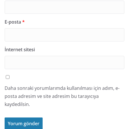
E-posta
*
İnternet sitesi
Daha sonraki yorumlarımda kullanılması için adım, e-
posta adresim ve site adresim bu tarayıcıya
kaydedilsin.