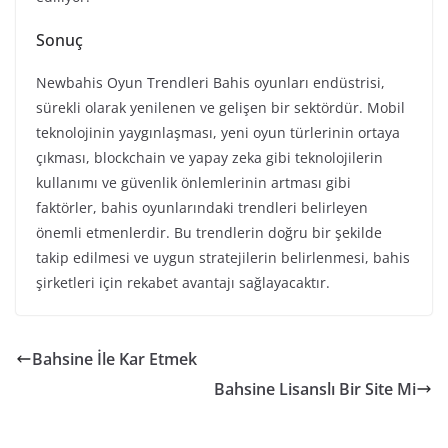
Sonuç
Newbahis Oyun Trendleri Bahis oyunları endüstrisi,
sürekli olarak yenilenen ve gelişen bir sektördür. Mobil
teknolojinin yaygınlaşması, yeni oyun türlerinin ortaya
çıkması, blockchain ve yapay zeka gibi teknolojilerin
kullanımı ve güvenlik önlemlerinin artması gibi
faktörler, bahis oyunlarındaki trendleri belirleyen
önemli etmenlerdir. Bu trendlerin doğru bir şekilde
takip edilmesi ve uygun stratejilerin belirlenmesi, bahis
şirketleri için rekabet avantajı sağlayacaktır.
Bahsine İle Kar Etmek
Bahsine Lisanslı Bir Site Mi