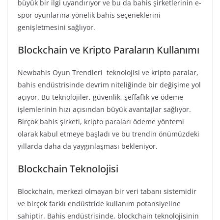
büyük bir ilgi uyandırıyor ve bu da bahis şirketlerinin e-
spor oyunlarına yönelik bahis seçeneklerini
genişletmesini sağlıyor.
Blockchain ve Kripto Paraların Kullanımı
Newbahis Oyun Trendleri teknolojisi ve kripto paralar,
bahis endüstrisinde devrim niteliğinde bir değişime yol
açıyor. Bu teknolojiler, güvenlik, şeffaflık ve ödeme
işlemlerinin hızı açısından büyük avantajlar sağlıyor.
Birçok bahis şirketi, kripto paraları ödeme yöntemi
olarak kabul etmeye başladı ve bu trendin önümüzdeki
yıllarda daha da yaygınlaşması bekleniyor.
Blockchain Teknolojisi
Blockchain, merkezi olmayan bir veri tabanı sistemidir
ve birçok farklı endüstride kullanım potansiyeline
sahiptir. Bahis endüstrisinde, blockchain teknolojisinin