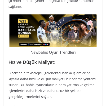
şirketlerinin faaliyetlerinin şeffaf bir şekilde sunulması
sağlanır.
Newbahis Oyun Trendleri
Hız ve Düşük Maliyet:
Blockchain teknolojisi, geleneksel banka işlemlerine
kıyasla daha hızlı ve düşük maliyetli bir ödeme yöntemi
sunar. Bu, bahis oyuncularının para yatırma ve çekme
işlemlerini daha hızlı ve daha ucuz bir şekilde
gerçekleştirmelerini sağlar.