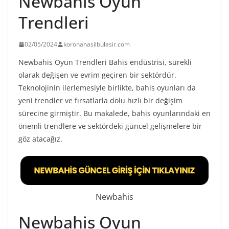
Newbahis Oyun
Trendleri
02/05/2024
koronanasilbulasir.com
Newbahis Oyun Trendleri Bahis endüstrisi, sürekli
olarak değişen ve evrim geçiren bir sektördür.
Teknolojinin ilerlemesiyle birlikte, bahis oyunları da
yeni trendler ve fırsatlarla dolu hızlı bir değişim
sürecine girmiştir. Bu makalede, bahis oyunlarındaki en
önemli trendlere ve sektördeki güncel gelişmelere bir
göz atacağız.
Newbahis
Newbahis Oyun