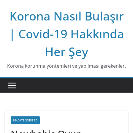
Skip
Korona Nasıl Bulaşır
to
content
| Covid-19 Hakkında
Her Şey
Korona korunma yöntemleri ve yapılması gerekenler.
UNCATEGORIZED