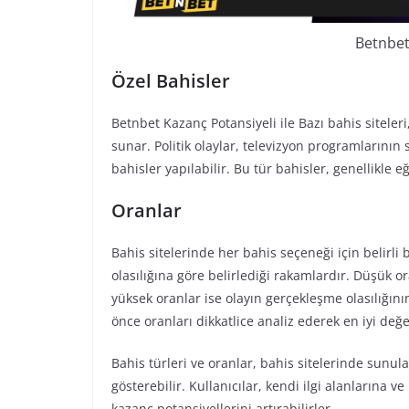
Betnbet
Özel Bahisler
Betnbet Kazanç Potansiyeli ile Bazı bahis siteleri
sunar. Politik olaylar, televizyon programlarının s
bahisler yapılabilir. Bu tür bahisler, genellikle e
Oranlar
Bahis sitelerinde her bahis seçeneği için belirli 
olasılığına göre belirlediği rakamlardır. Düşük o
yüksek oranlar ise olayın gerçekleşme olasılığın
önce oranları dikkatlice analiz ederek en iyi değe
Bahis türleri ve oranlar, bahis sitelerinde sunulan 
gösterebilir. Kullanıcılar, kendi ilgi alanlarına 
kazanç potansiyellerini artırabilirler.