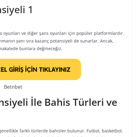
siyeli 1
o oyunları ve diğer şans oyunları için popüler platformlardır.
unmanın yanı sıra kazanç potansiyeli de sunarlar. Ancak,
u makalede bunlara değineceğiz.
Betnbet
iyeli İle Bahis Türleri ve
nellikle farklı türlerde bahisler bulunur. Futbol, ​​basketbol,