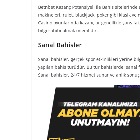
Betnbet Kazanç Potansiyeli ile Bahis sitelerinde a
makineleri, rulet, blackjack, poker gibi klasik 
Casino oyunlarında kazançlar genellikle şans fakt
bilgi sahibi olmak önemlidir.
Sanal Bahisler
Sanal bahisler, gerçek spor etkinlikleri yerine bi
yapılan bahis türüdür. Bu tür bahislerde, sanal futb
Sanal bahisler, 24/7 hizmet sunar ve anlık sonuçl