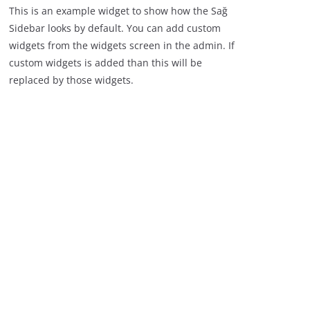
This is an example widget to show how the Sağ
Sidebar looks by default. You can add custom
widgets from the widgets screen in the admin. If
custom widgets is added than this will be
replaced by those widgets.