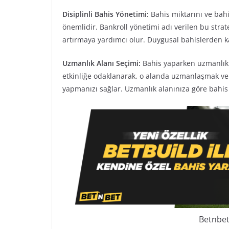
Disiplinli Bahis Yönetimi:
Bahis miktarını ve bahi
önemlidir. Bankroll yönetimi adı verilen bu strat
artırmaya yardımcı olur. Duygusal bahislerden ka
Uzmanlık Alanı Seçimi:
Bahis yaparken uzmanlık a
etkinliğe odaklanarak, o alanda uzmanlaşmak ve
yapmanızı sağlar. Uzmanlık alanınıza göre bahis 
Betnbet