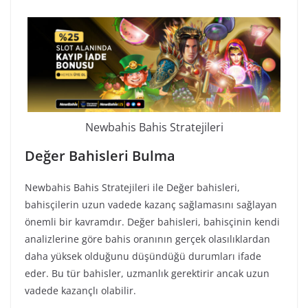
Newbahis Bahis Stratejileri
Değer Bahisleri Bulma
Newbahis Bahis Stratejileri ile Değer bahisleri,
bahisçilerin uzun vadede kazanç sağlamasını sağlayan
önemli bir kavramdır. Değer bahisleri, bahisçinin kendi
analizlerine göre bahis oranının gerçek olasılıklardan
daha yüksek olduğunu düşündüğü durumları ifade
eder. Bu tür bahisler, uzmanlık gerektirir ancak uzun
vadede kazançlı olabilir.