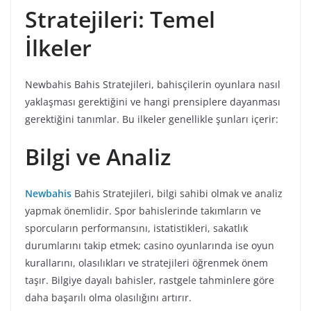
Stratejileri: Temel
İlkeler
Newbahis Bahis Stratejileri, bahisçilerin oyunlara nasıl
yaklaşması gerektiğini ve hangi prensiplere dayanması
gerektiğini tanımlar. Bu ilkeler genellikle şunları içerir:
Bilgi ve Analiz
Newbahis
Bahis Stratejileri, bilgi sahibi olmak ve analiz
yapmak önemlidir. Spor bahislerinde takımların ve
sporcuların performansını, istatistikleri, sakatlık
durumlarını takip etmek; casino oyunlarında ise oyun
kurallarını, olasılıkları ve stratejileri öğrenmek önem
taşır. Bilgiye dayalı bahisler, rastgele tahminlere göre
daha başarılı olma olasılığını artırır.