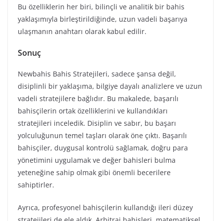
Bu özelliklerin her biri, bilinçli ve analitik bir bahis
yaklaşımıyla birleştirildiğinde, uzun vadeli başarıya
ulaşmanın anahtarı olarak kabul edilir.
Sonuç
Newbahis Bahis Stratejileri, sadece şansa değil,
disiplinli bir yaklaşıma, bilgiye dayalı analizlere ve uzun
vadeli stratejilere bağlıdır. Bu makalede, başarılı
bahisçilerin ortak özelliklerini ve kullandıkları
stratejileri inceledik. Disiplin ve sabır, bu başarı
yolculuğunun temel taşları olarak öne çıktı. Başarılı
bahisçiler, duygusal kontrolü sağlamak, doğru para
yönetimini uygulamak ve değer bahisleri bulma
yeteneğine sahip olmak gibi önemli becerilere
sahiptirler.
Ayrıca, profesyonel bahisçilerin kullandığı ileri düzey
stratejileri de ele aldık. Arbitraj bahisleri, matematiksel