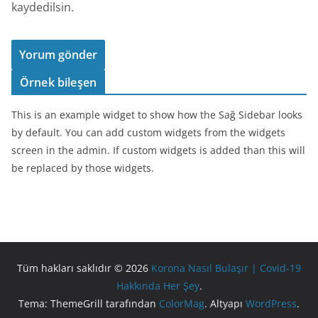
kaydedilsin.
Örnek bileşen
This is an example widget to show how the Sağ Sidebar looks
by default. You can add custom widgets from the widgets
screen in the admin. If custom widgets is added than this will
be replaced by those widgets.
Tüm hakları saklıdır © 2026
Korona Nasıl Bulaşır | Covid-19
Hakkında Her Şey
.
Tema: ThemeGrill tarafından
ColorMag
. Altyapı
WordPress
.