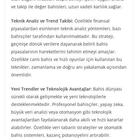
ve takip ile değer bahisleri, uzun vadeli karlılık sağlar.
Teknik Analiz ve Trend Takibi:
Özellikle finansal
piyasalardan esinlenen teknik analiz yöntemleri, bazı
bahisçiler tarafından kullanılmaktadır. Bu strateji,
geçmişe dönük verilere dayanarak belirli bahis
piyasalarının hareketlerini tahmin etmeyi amaçlar.
Özellikle canlı bahis ve hızlı oyunlar için kullanılan bu
teknikler, zamanlama ve doğru anı yakalamak açısından
önemlidir.
Yeni Trendler ve Teknolojik Avantajlar:
Bahis dünyası
sürekli olarak gelişmekte ve yeni teknolojilerle
desteklenmektedir. Profesyonel bahisçiler, yapay zeka,
büyük veri analizi veya otomasyon gibi teknolojik
avantajlardan faydalanarak daha akıllı ve hızlı kararlar
alabilirler. Özellikle veri tabanlı stratejiler ve otomatik
bahis sistemleri, kazanç potansiyelini artırabilir.