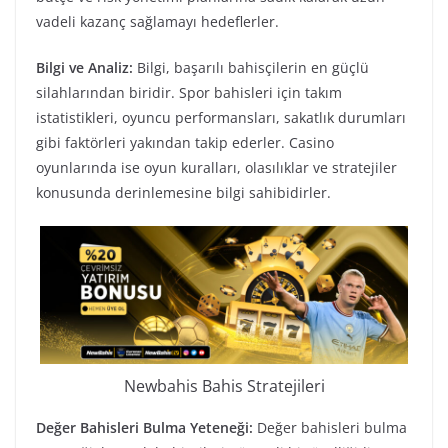
vadeli kazanç sağlamayı hedeflerler.
Bilgi ve Analiz:
Bilgi, başarılı bahisçilerin en güçlü
silahlarından biridir. Spor bahisleri için takım
istatistikleri, oyuncu performansları, sakatlık durumları
gibi faktörleri yakından takip ederler. Casino
oyunlarında ise oyun kuralları, olasılıklar ve stratejiler
konusunda derinlemesine bilgi sahibidirler.
Newbahis Bahis Stratejileri
Değer Bahisleri Bulma Yeteneği:
Değer bahisleri bulma