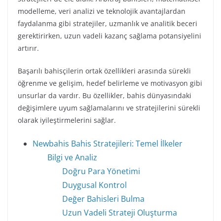
modelleme, veri analizi ve teknolojik avantajlardan
faydalanma gibi stratejiler, uzmanlık ve analitik beceri
gerektirirken, uzun vadeli kazanç sağlama potansiyelini
artırır.
Başarılı bahisçilerin ortak özellikleri arasında sürekli
öğrenme ve gelişim, hedef belirleme ve motivasyon gibi
unsurlar da vardır. Bu özellikler, bahis dünyasındaki
değişimlere uyum sağlamalarını ve stratejilerini sürekli
olarak iyileştirmelerini sağlar.
Newbahis Bahis Stratejileri: Temel İlkeler
Bilgi ve Analiz
Doğru Para Yönetimi
Duygusal Kontrol
Değer Bahisleri Bulma
Uzun Vadeli Strateji Oluşturma