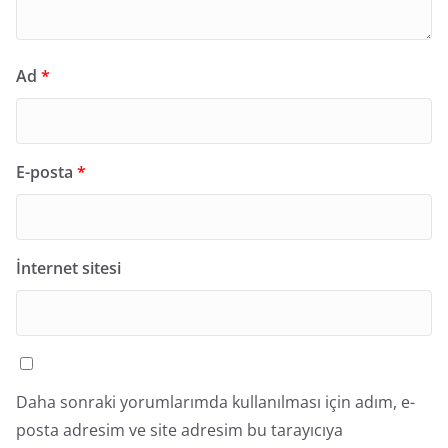
Ad
*
E-posta
*
İnternet sitesi
Daha sonraki yorumlarımda kullanılması için adım, e-
posta adresim ve site adresim bu tarayıcıya