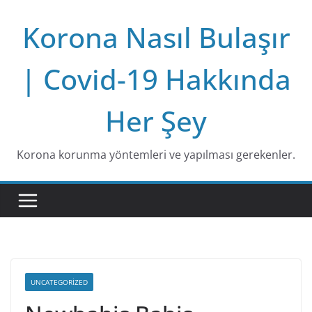
Skip
Korona Nasıl Bulaşır
to
content
| Covid-19 Hakkında
Her Şey
Korona korunma yöntemleri ve yapılması gerekenler.
UNCATEGORIZED