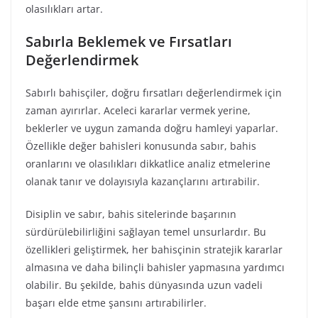
olasılıkları artar.
Sabırla Beklemek ve Fırsatları
Değerlendirmek
Sabırlı bahisçiler, doğru fırsatları değerlendirmek için
zaman ayırırlar. Aceleci kararlar vermek yerine,
beklerler ve uygun zamanda doğru hamleyi yaparlar.
Özellikle değer bahisleri konusunda sabır, bahis
oranlarını ve olasılıkları dikkatlice analiz etmelerine
olanak tanır ve dolayısıyla kazançlarını artırabilir.
Disiplin ve sabır, bahis sitelerinde başarının
sürdürülebilirliğini sağlayan temel unsurlardır. Bu
özellikleri geliştirmek, her bahisçinin stratejik kararlar
almasına ve daha bilinçli bahisler yapmasına yardımcı
olabilir. Bu şekilde, bahis dünyasında uzun vadeli
başarı elde etme şansını artırabilirler.